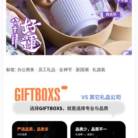
标签:
办公商务
·
员工礼品
·
女神节
·
新国潮
·
礼袋装