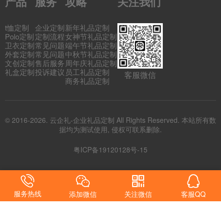
产品
服务
攻略
关注我们
t恤定制
企业定制
新年礼品定制
Polo定制
定制流程
女神节礼品定制
卫衣定制
常见问题
端午节礼品定制
外套定制
常见问题
中秋节礼品定制
文创定制
售后服务
周年庆礼品定制
礼盒定制
投诉建议
员工礼品定制
客服微信
商务礼品定制
© 2016-2026. 云企礼-企业礼品定制 All Rights Reserved. 本站所有数
据均为测试使用, 侵权可联系删除.
粤ICP备19120128号-15
服务热线
添加微信
关注微信
客服QQ