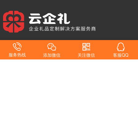
专注企业礼品定制，更快、更省、更专业
服务热线
添加微信
关注微信
客服QQ
专注为各类企业提供从设计到生产的全方位礼品定制服务。
我们致力于通过个性化、高品质的礼品解决方案，帮助企业提升品牌
形象，增强客户关系，实现营销目标。无论是员工福利、会议活动，
还是商务促销，云企礼都能为您提供量身定制的礼品选择。
产品
服务
攻略
关注我们
t恤定制
企业定制
新年礼品定制