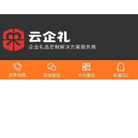
专注企业礼品定制，更快、更省、更专业
服务热线
添加微信
关注微信
客服QQ
专注为各类企业提供从设计到生产的全方位礼品定制服务。
我们致力于通过个性化、高品质的礼品解决方案，帮助企业提升品牌
形象，增强客户关系，实现营销目标。无论是员工福利、会议活动，
还是商务促销，云企礼都能为您提供量身定制的礼品选择。
产品
服务
攻略
关注我们